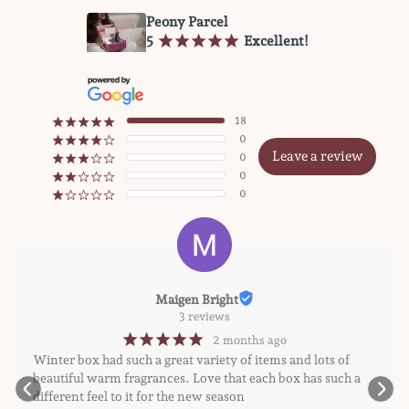
Peony Parcel
5
¡
¡
¡
¡
¡
Excellent!
18
¡
¡
¡
¡
¡
0
¡
¡
¡
¡
¢
Leave a review
0
¡
¡
¡
¢
¢
0
¡
¡
¢
¢
¢
0
¡
¢
¢
¢
¢
Maigen Bright
3 reviews
¡
¡
¡
¡
¡
2 months ago
Winter box had such a great variety of items and lots of 
beautiful warm fragrances. Love that each box has such a 
different feel to it for the new season