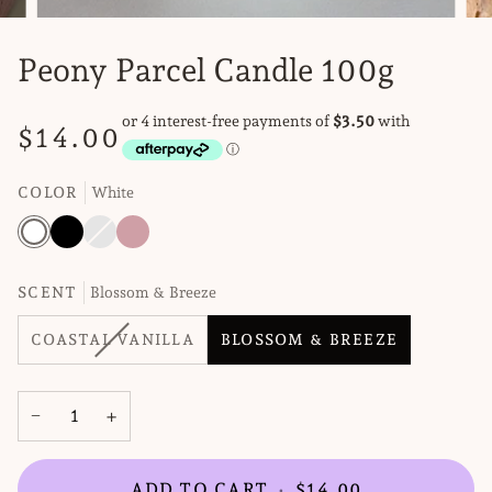
Peony Parcel Candle 100g
$14.00
COLOR
White
White
Black
Pattern
Variant
Rose
sold
gold
out
or
unavailable
SCENT
Blossom & Breeze
VARIANT
COASTAL VANILLA
BLOSSOM & BREEZE
SOLD
OUT
OR
−
+
UNAVAILABLE
ADD TO CART
•
$14.00