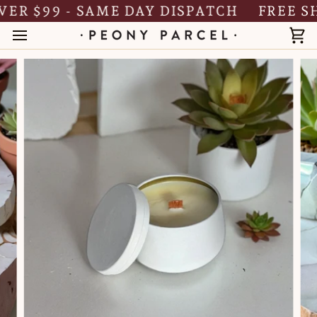
Skip
 $99 - SAME DAY DISPATCH
FREE SHIP
to
content
Ca