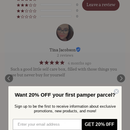
Leave a review
0
¡
¡
¡
¢
¢
0
¡
¡
¢
¢
¢
0
¡
¢
¢
¢
¢
Tina Jacobson
2 reviews
¡
¡
¡
¡
¡
4 months ago
Such a good little self care box, filled with those things you 
see but never buy for yourself
Want 20% OFF your first pamper parcel?
Sign up to be the first to receive information ab out exclusive
promotions, new products, and more!
GET 20% 0FF