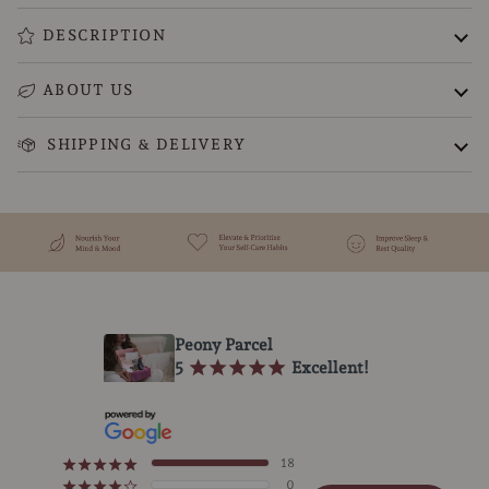
DESCRIPTION
ABOUT US
SHIPPING & DELIVERY
Peony Parcel
5
¡
¡
¡
¡
¡
Excellent!
18
¡
¡
¡
¡
¡
0
¡
¡
¡
¡
¢